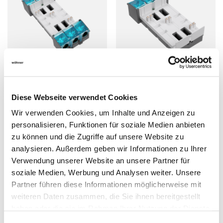
Artikelnummer: 01594000A
Artikelnummer: 01595000A
Anschlussmodul
Anschlussmodul
Diese Webseite verwendet Cookies
Wir verwenden Cookies, um Inhalte und Anzeigen zu
personalisieren, Funktionen für soziale Medien anbieten
CRITO CrossBoard
CRITO CrossBoard
zu können und die Zugriffe auf unsere Website zu
150 mm², für rückseitige
150 mm², für rückseitige
analysieren. Außerdem geben wir Informationen zu Ihrer
Einspeisung des CrossBoard
Einspeisung des CrossBoard
Verwendung unserer Website an unsere Partner für
3-polig
3-polig
Anschluss oben und unten
Anschluss oben oder unten
soziale Medien, Werbung und Analysen weiter. Unsere
für CrossBoard 250 A 300 - 1100
für CrossBoard 250 A 300 - 1100
Partner führen diese Informationen möglicherweise mit
mm
mm
weiteren Daten zusammen, die Sie ihnen bereitgestellt
haben oder die sie im Rahmen Ihrer Nutzung der Dienste
Ansehen
Ansehen
gesammelt haben.