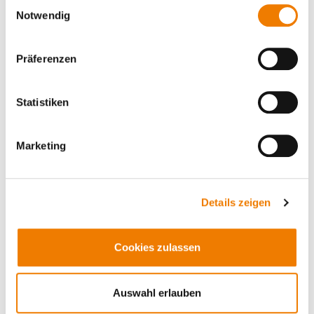
Einwilligungsauswahl
Notwendig
Präferenzen
Statistiken
Marketing
Artikelnummer: 01605000A
Befestigungsmodul
Details zeigen
CRITO CrossBoard
Cookies zulassen
bei rückseitiger Einspeisung
keine elektr. Verbindung
für CrossBoard 250 A
Auswahl erlauben
Ansehen