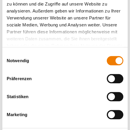
zu können und die Zugriffe auf unsere Website zu
analysieren. Außerdem geben wir Informationen zu Ihrer
Verwendung unserer Website an unsere Partner für
soziale Medien, Werbung und Analysen weiter. Unsere
Partner führen diese Informationen möglicherweise mit
Artikelnummer: 32277000A
Artikelnummer: 32278000A
weiteren Daten zusammen, die Sie ihnen bereitgestellt
Basissystem-Adapter 2x 160 A
Basissystem-Adapter 2x 160 A
haben oder die sie im Rahmen Ihrer Nutzung der Dienste
gesammelt haben.
Einwilligungsauswahl
Notwendig
EQUES 185Power
EQUES 185Power
mit Klemmbügeln für
für Sammelschienensysteme mit
Sammelschienensysteme mit
gelochten Schienen
Präferenzen
Berührungsschutzmodulen
für CrossBoard-Produkte
für CrossBoard-Produkte
für Sammelschienen 30, 40, 60, 80,
für Sammelschienen 30, 40, 60, 80,
100, 120 x 10
Statistiken
100, 120 x 10
Ansehen
Ansehen
Marketing