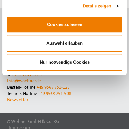
Details zeigen
Kontaktieren Sie uns
Cookies zulassen
Wöhner GmbH & Co. KG
Elektrotechnische Systeme
Auswahl erlauben
Mönchrödener Str. 10
96472 Rödental
Germany
Nur notwendige Cookies
Tel.
+49 9563 751-0
info@woehner.de
Bestell-Hotline
+49 9563 751-125
Technik-Hotline
+49 9563 751-508
Newsletter
© Wöhner GmbH & Co. KG
Impressum