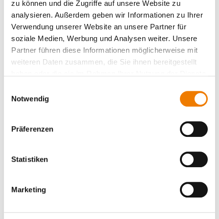
zu können und die Zugriffe auf unsere Website zu
analysieren. Außerdem geben wir Informationen zu Ihrer
Verwendung unserer Website an unsere Partner für
soziale Medien, Werbung und Analysen weiter. Unsere
Partner führen diese Informationen möglicherweise mit
weiteren Daten zusammen, die Sie ihnen bereitgestellt
Artikelnummer: 36157000A
haben oder die sie im Rahmen Ihrer Nutzung der Dienste
Hybrid-Schalter, 3- oder 1-polig
gesammelt haben.
schaltbar
Einwilligungsauswahl
Notwendig
OMUS 30Compact
Schalter für ohmsche Lasten 20,0
Präferenzen
A, für Anwendungen UL
für Sammelschienen 12 x 5, 10
für ohmsche Lasten
Statistiken
Ansehen
Marketing