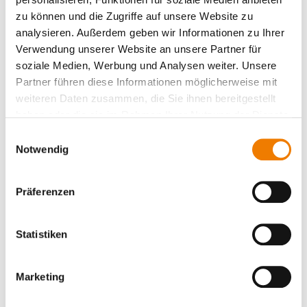
zu können und die Zugriffe auf unsere Website zu
analysieren. Außerdem geben wir Informationen zu Ihrer
Verwendung unserer Website an unsere Partner für
soziale Medien, Werbung und Analysen weiter. Unsere
Partner führen diese Informationen möglicherweise mit
Artikelnummer: 36255000A
Artikelnummer: 36259000A
elektronischer Motorstarter, 3-
elektronischer Motorstarter, 3-
weiteren Daten zusammen, die Sie ihnen bereitgestellt
oder 1-polig schaltbar
oder 1-polig schaltbar
haben oder die sie im Rahmen Ihrer Nutzung der Dienste
gesammelt haben.
Einwilligungsauswahl
Notwendig
MOTUS C14 Panel Connect Plus
MOTUS C14 Panel Connect Plus
Direkt- und Wendestarter 0,1 - 2,6
Direkt- und Wendestarter 0,1 - 6,6
A
A
mit IO-Link-Schnittstelle, mit
mit IO-Link-Schnittstelle, mit
Präferenzen
Display
Display
Softstart inklusive und
Softstart inklusive und
vorinstalliert
vorinstalliert
Statistiken
für DIN Tragschiene
für DIN Tragschiene
Ansehen
Ansehen
Marketing