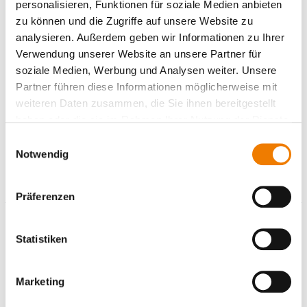
personalisieren, Funktionen für soziale Medien anbieten
zu können und die Zugriffe auf unsere Website zu
analysieren. Außerdem geben wir Informationen zu Ihrer
Verwendung unserer Website an unsere Partner für
soziale Medien, Werbung und Analysen weiter. Unsere
Artikelnummer:
05793000
Partner führen diese Informationen möglicherweise mit
weiteren Daten zusammen, die Sie ihnen bereitgestellt
Der Artikel ist verfügbar
haben oder die sie im Rahmen Ihrer Nutzung der Dienste
gesammelt haben.
Isolator
Einwilligungsauswahl
Notwendig
Details
Präferenzen
Zuschläge
Produktdetails
Statistiken
In den Warenkorb
Marketing